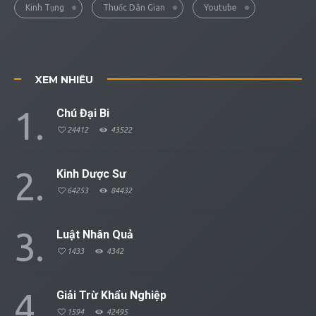
Kinh Tụng
Thuốc Dân Gian
Youtube
XEM NHIỀU
1
Chú Đại Bi
24412
43522
2
Kinh Dược Sư
64253
84432
3
Luật Nhân Quả
1433
4342
4
Giải Trừ Khẩu Nghiệp
1594
42495