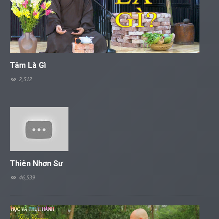
Tâm Là Gì
2,512
Thiên Nhơn Sư
46,539