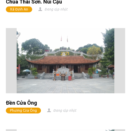
Chùa Thái Sơn. Núi Cậu
Xã Định An
Đang cập nhật
Ðền Cửa Ông
Phường Cửa Ông
Đang cập nhật