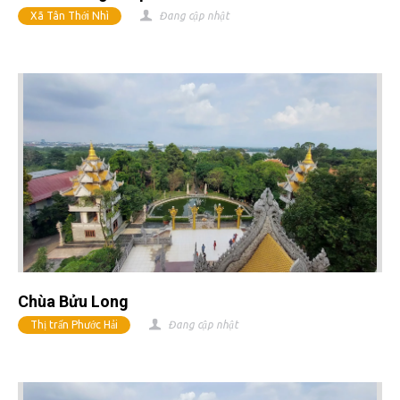
Xã Tân Thới Nhì
Đang cập nhật
Chùa Bửu Long
Thị trấn Phước Hải
Đang cập nhật