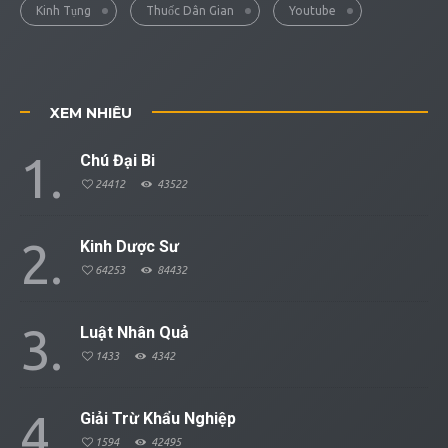
Kinh Tụng
Thuốc Dân Gian
Youtube
XEM NHIỀU
1
Chú Đại Bi
24412
43522
2
Kinh Dược Sư
64253
84432
3
Luật Nhân Quả
1433
4342
4
Giải Trừ Khẩu Nghiệp
1594
42495