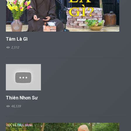
Tâm Là Gì
2,512
Thiên Nhơn Sư
46,539