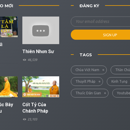
O MỚI
ĐĂNG KÝ
ì
Thiên Nhơn Sư
TAGS
46,539
Chùa Việt Nam
Thần Chú
Thuyết Pháp
Kinh Tụng
Thuốc Dân Gian
Youtub
úc Bây
Cốt Tỷ Của
u
Chánh Pháp
23,103