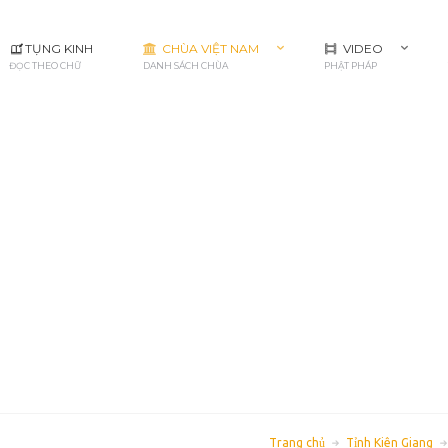
 Nam
Video
Kênh Youtube
TỤNG KINH
CHÙA VIỆT NAM
VIDEO
Phật Pháp
Tổng hơp các chùa
ĐỌC THEO CHỮ
DANH SÁCH CHÙA
PHẬT PHÁP
Trang chủ
Tỉnh Kiên Giang