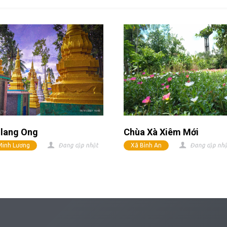
lang Ong
Chùa Xà Xiêm Mới
 Minh Lương
Đang cập nhật
Xã Bình An
Đang cập nhậ