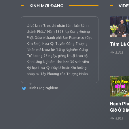
KINH MỚI ĐĂNG
VIDE
là bộ kinh “trực chỉ nhân tâm, kiến tánh
thành Phật.” Năm 1968, tại Giảng Đường
Phật Giáo ở thành phố San Francisco (Cựu
Tâm Là G
Kim Sơn), Hoa Kỳ, Tuyên Công Thượng
Nhân mở khóa hè “Lăng Nghiêm Giảng
2,512
Tu” trong 96 ngày, giảng thuật trọn bộ
Kinh Lăng Nghiêm cho hơn 30 sinh viên
đại học Hoa Kỳ. Đây là bước đầu hoằng
pháp tại Tây Phương của Thượng Nhân.
Kinh Lăng Nghiêm
Hạnh Ph
Giờ Ở Đâ
8,915