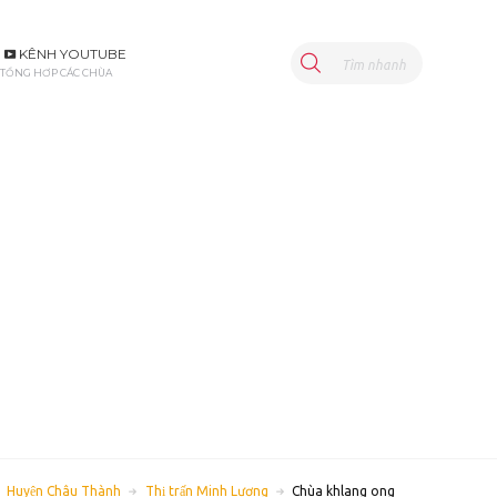
KÊNH YOUTUBE
Tìm nhanh
TỔNG HƠP CÁC CHÙA
Huyện Châu Thành
Thị trấn Minh Lương
Chùa khlang ong