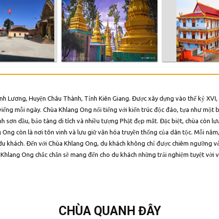
Minh Lương, Huyện Châu Thành, Tỉnh Kiên Giang. Được xây dựng vào thế kỷ XVI, 
ếng mỗi ngày. Chùa Khlang Ong nổi tiếng với kiến trúc độc đáo, tựa như một bức
h sơn dầu, bảo tàng di tích và nhiều tượng Phật đẹp mắt. Đặc biệt, chùa còn l
 Ong còn là nơi tôn vinh và lưu giữ văn hóa truyền thống của dân tộc. Mỗi năm, c
du khách. Đến với Chùa Khlang Ong, du khách không chỉ được chiêm ngưỡng vẻ
ùa Khlang Ong chắc chắn sẽ mang đến cho du khách những trải nghiệm tuyệt vời
CHÙA QUANH ĐÂY