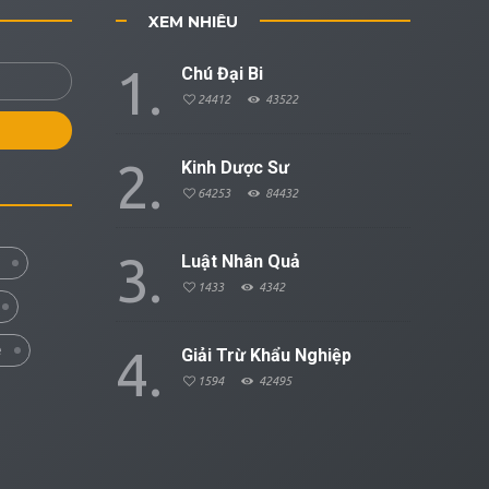
XEM NHIỀU
1
Chú Đại Bi
24412
43522
2
Kinh Dược Sư
64253
84432
3
Luật Nhân Quả
1433
4342
4
e
Giải Trừ Khẩu Nghiệp
1594
42495