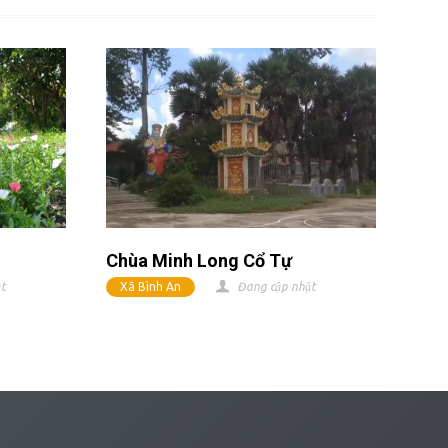
Chùa Minh Long Cổ Tự
t
Xã Bình An
Đang cập nhật