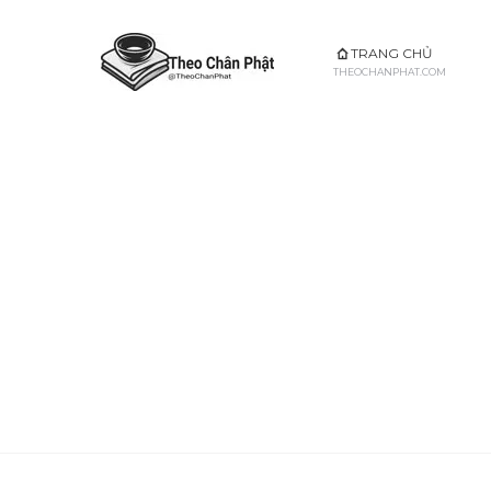
Trang chủ
Tụng Kinh
Chùa Việt
TRANG CHỦ
theochanphat.com
Đọc Theo Chữ
Danh Sách Chùa
THEOCHANPHAT.COM