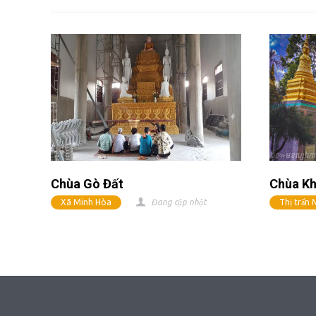
Chùa Gò Đất
Chùa Kh
Xã Minh Hòa
Đang cập nhật
Thị trấn