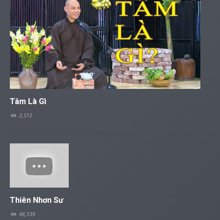
Tâm Là Gì
2,512
Thiên Nhơn Sư
46,539