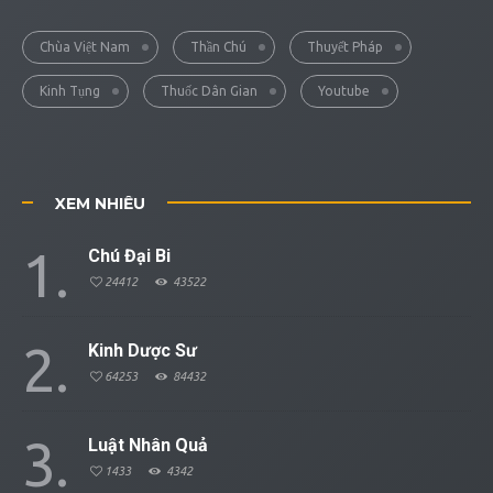
Chùa Việt Nam
Thần Chú
Thuyết Pháp
Kinh Tụng
Thuốc Dân Gian
Youtube
XEM NHIỀU
1
Chú Đại Bi
24412
43522
2
Kinh Dược Sư
64253
84432
3
Luật Nhân Quả
1433
4342