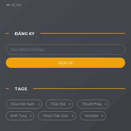
23,103
ĐĂNG KÝ
TAGS
Chùa Việt Nam
Thần Chú
Thuyết Pháp
Kinh Tụng
Thuốc Dân Gian
Youtube