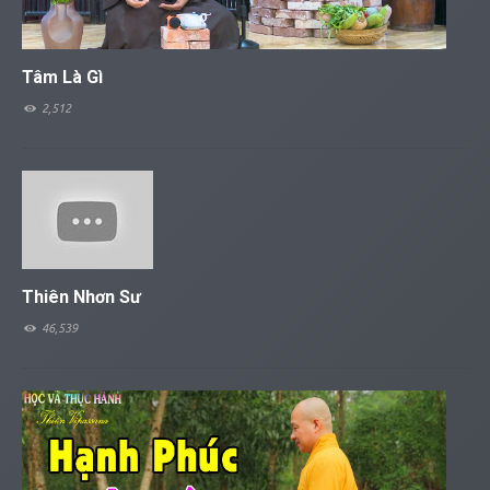
Tâm Là Gì
2,512
Thiên Nhơn Sư
46,539