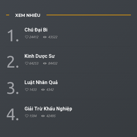
XEM NHIỀU
1
Chú Đại Bi
24412
43522
2
Kinh Dược Sư
64253
84432
3
Luật Nhân Quả
1433
4342
4
Giải Trừ Khẩu Nghiệp
1594
42495