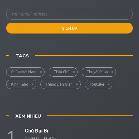
TAGS
Chùa Việt Nam
Thần Chú
Thuyết Pháp
Kinh Tụng
Thuốc Dân Gian
Youtube
XEM NHIỀU
1
Chú Đại Bi
24412
43522