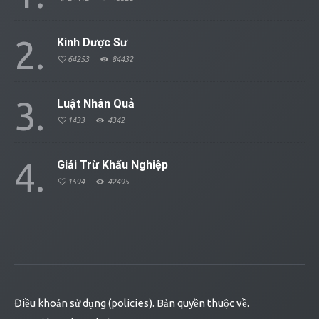
2
Kinh Dược Sư
64253
84432
3
Luật Nhân Quả
1433
4342
4
Giải Trừ Khẩu Nghiệp
1594
42495
Điều khoản sử dụng (
policies
). Bản quyền thuộc về.