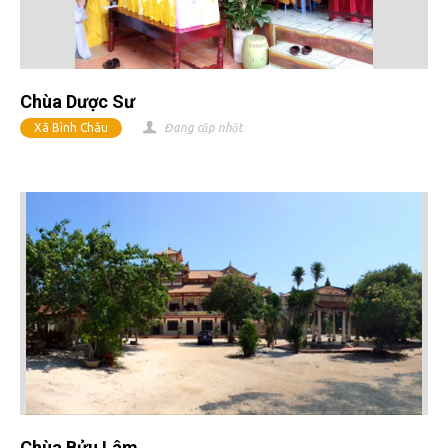
Chùa Dược Sư
Xã Bình Châu
Đang cập nhật
Chùa Bửu Lâm