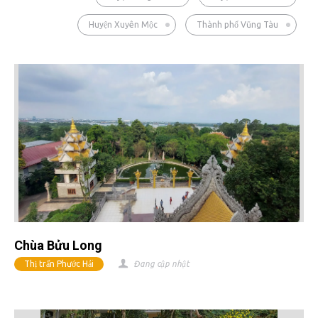
Huyện Xuyên Mộc
Thành phố Vũng Tàu
Chùa Bửu Long
Thị trấn Phước Hải
Đang cập nhật