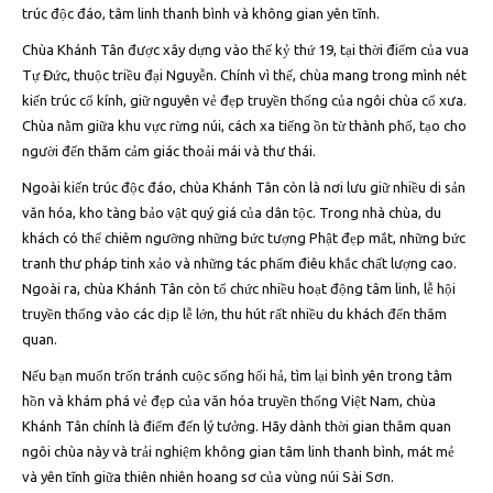
trúc độc đáo, tâm linh thanh bình và không gian yên tĩnh.
Chùa Khánh Tân được xây dựng vào thế kỷ thứ 19, tại thời điểm của vua
Tự Đức, thuộc triều đại Nguyễn. Chính vì thế, chùa mang trong mình nét
kiến trúc cổ kính, giữ nguyên vẻ đẹp truyền thống của ngôi chùa cổ xưa.
Chùa nằm giữa khu vực rừng núi, cách xa tiếng ồn từ thành phố, tạo cho
người đến thăm cảm giác thoải mái và thư thái.
Ngoài kiến trúc độc đáo, chùa Khánh Tân còn là nơi lưu giữ nhiều di sản
văn hóa, kho tàng bảo vật quý giá của dân tộc. Trong nhà chùa, du
khách có thể chiêm ngưỡng những bức tượng Phật đẹp mắt, những bức
tranh thư pháp tinh xảo và những tác phẩm điêu khắc chất lượng cao.
Ngoài ra, chùa Khánh Tân còn tổ chức nhiều hoạt động tâm linh, lễ hội
truyền thống vào các dịp lễ lớn, thu hút rất nhiều du khách đến thăm
quan.
Nếu bạn muốn trốn tránh cuộc sống hối hả, tìm lại bình yên trong tâm
hồn và khám phá vẻ đẹp của văn hóa truyền thống Việt Nam, chùa
Khánh Tân chính là điểm đến lý tưởng. Hãy dành thời gian thăm quan
ngôi chùa này và trải nghiệm không gian tâm linh thanh bình, mát mẻ
và yên tĩnh giữa thiên nhiên hoang sơ của vùng núi Sài Sơn.