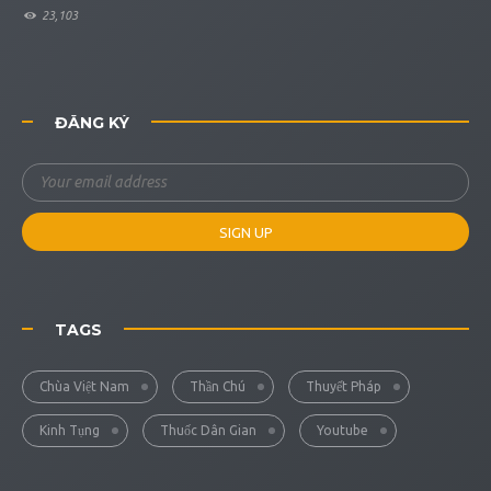
23,103
ĐĂNG KÝ
TAGS
Chùa Việt Nam
Thần Chú
Thuyết Pháp
Kinh Tụng
Thuốc Dân Gian
Youtube