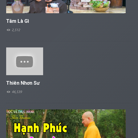
Tâm Là Gì
2,512
Thiên Nhơn Sư
46,539