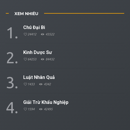
XEM NHIỀU
1
Chú Đại Bi
24412
43522
2
Kinh Dược Sư
64253
84432
3
Luật Nhân Quả
1433
4342
4
Giải Trừ Khẩu Nghiệp
1594
42495